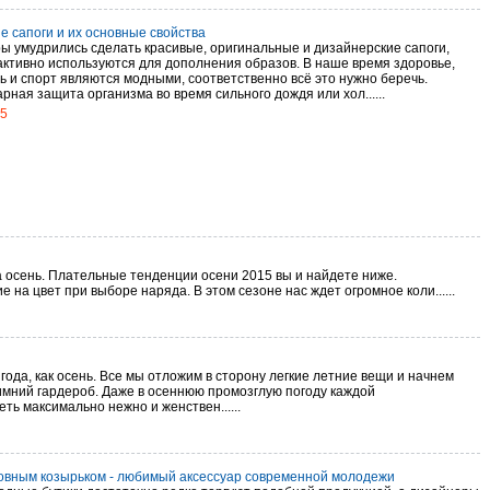
е сапоги и их основные свойства
ы умудрились сделать красивые, оригинальные и дизайнерские сапоги,
активно используются для дополнения образов. В наше время здоровье,
ь и спорт являются модными, соответственно всё это нужно беречь.
ная защита организма во время сильного дождя или хол......
15
а осень. Плательные тенденции осени 2015 вы и найдете ниже.
а цвет при выборе наряда. В этом сезоне нас ждет огромное коли......
года, как осень. Все мы отложим в сторону легкие летние вещи и начнем
имний гардероб. Даже в осеннюю промозглую погоду каждой
ть максимально нежно и женствен......
ровным козырьком - любимый аксессуар современной молодежи