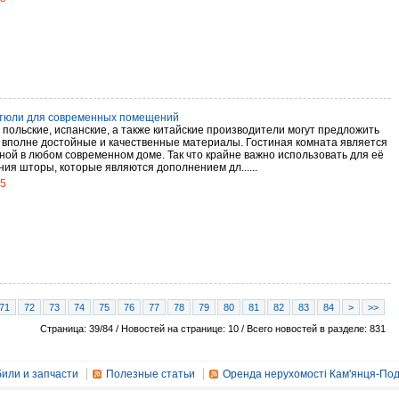
тюли для современных помещений
 польские, испанские, а также китайские производители могут предложить
 вполне достойные и качественные материалы. Гостиная комната является
ной в любом современном доме. Так что крайне важно использовать для её
ия шторы, которые являются дополнением дл......
15
71
72
73
74
75
76
77
78
79
80
81
82
83
84
>
>>
Страница: 39/84 / Новостей на странице: 10 / Всего новостей в разделе: 831
или и запчасти
Полезные статьи
Оренда нерухомості Кам'янця-Под