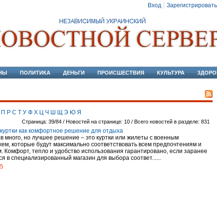
Вход
Зарегистрировать
НЫ
ПОЛИТИКА
ДЕНЬГИ
ПРОИСШЕСТВИЯ
КУЛЬТУРА
ЗДОРО
П
Р
С
Т
У
Ф
Х
Ц
Ч
Ш
Щ
Э
Ю
Я
Страница: 39/84 / Новостей на странице: 10 / Всего новостей в разделе: 831
куртки как комфортное решение для отдыха
в много, но лучшее решение – это куртки или жилеты с военным
ем, которые будут максимально соответствовать всем предпочтениям и
. Комфорт, тепло и удобство использования гарантировано, если заранее
я в специализированный магазин для выбора соответ......
15