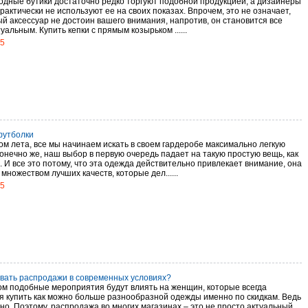
одные бутики достаточно редко торгуют подобной продукцией, а дизайнеры
актически не используют ее на своих показах. Впрочем, это не означает,
ый аксессуар не достоин вашего внимания, напротив, он становится все
уальным. Купить кепки с прямым козырьком ......
15
футболки
ом лета, все мы начинаем искать в своем гардеробе максимально легкую
Конечно же, наш выбор в первую очередь падает на такую простую вещь, как
 И все это потому, что эта одежда действительно привлекает внимание, она
множеством лучших качеств, которые дел......
15
авать распродажи в современных условиях?
ом подобные мероприятия будут влиять на женщин, которые всегда
я купить как можно больше разнообразной одежды именно по скидкам. Ведь
но. Поэтому, распродажа во многих магазинах – это не просто актуальный