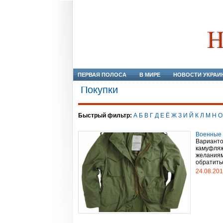
ПЕРВАЯ ПОЛОСА
В МИРЕ
НОВОСТИ УКРАИ
Покупки
Быстрый фильтр:
А
Б
В
Г
Д
Е
Ё
Ж
З
И
Й
К
Л
М
Н
О
Военные 
Варианто
камуфляж
желаниям
обратитьс
24.08.20