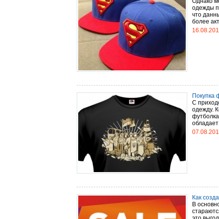
Однако м
одежды пр
что данн
более акт
16.08.20
Покупка 
С приход
одежду. 
футболка.
обладает 
07.08.20
Как созд
В основн
стараютс
это выгод