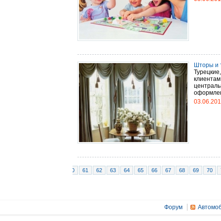
Шторы и 
Турецкие,
клиентам
централь
оформлен
03.06.20
55
56
57
58
59
60
61
62
63
64
65
66
67
68
69
70
Форум
Автомоб