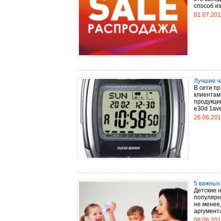
способ из
01.07.20
Лучшие ч
В сети п
клиентам 
продукци
e30d 1ave
26.06.20
5 важных
Детские 
популярно
не менее
аргумента
08.06.20