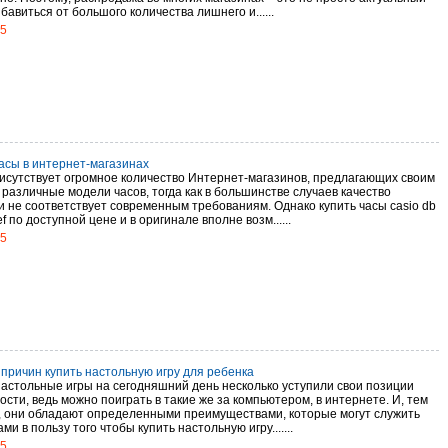
бавиться от большого количества лишнего и......
15
асы в интернет-магазинах
рисутствует огромное количество Интернет-магазинов, предлагающих своим
различные модели часов, тогда как в большинстве случаев качество
и не соответствует современным требованиям. Однако купить часы casio db
f по доступной цене и в оригинале вполне возм......
15
 причин купить настольную игру для ребенка
настольные игры на сегодняшний день несколько уступили свои позиции
сти, ведь можно поиграть в такие же за компьютером, в интернете. И, тем
, они обладают определенными преимуществами, которые могут служить
ми в пользу того чтобы купить настольную игру.......
15