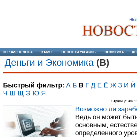
ПЕРВАЯ ПОЛОСА
В МИРЕ
НОВОСТИ УКРАИНЫ
ПОЛИТИКА
ДЕ
Деньги и Экономика
(В)
Быстрый фильтр:
А
Б
В
Г
Д
Е
Ё
Ж
З
И
Й
Ч
Ш
Щ
Э
Ю
Я
Страница: 4/4 / 
Возможно ли зараб
Ведь он может быть
основным, естестве
определенного уров