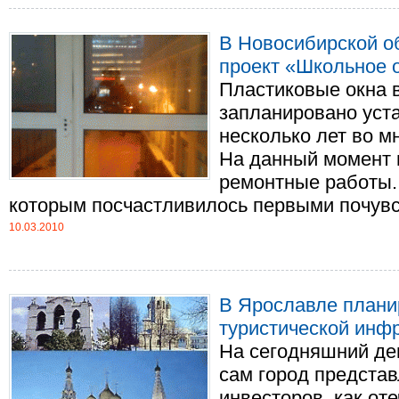
В Новосибирской об
проект «Школьное 
Пластиковые окна 
запланировано уст
несколько лет во м
На данный момент 
ремонтные работы.
которым посчастливилось первыми почувств
10.03.2010
В Ярославле плани
туристической инф
На сегодняшний де
сам город предста
инвесторов, как оте