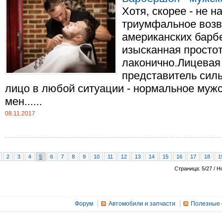
Хотя, скорее - не н
триумфальное воз
американских барб
изысканная простот
лаконично.Лицевая
представитель силь
лицо в любой ситуации - нормальное мужс
мен......
08.11.2017
2
3
4
5
6
7
8
9
10
11
12
13
14
15
16
17
18
1
Страница: 5/27 / Н
Форум
Автомобили и запчасти
Полезные 