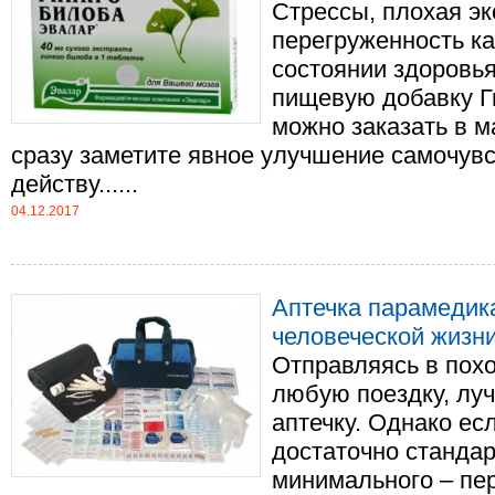
Стрессы, плохая эк
перегруженность к
состоянии здоровья
пищевую добавку Г
можно заказать в 
сразу заметите явное улучшение самочу
действу......
04.12.2017
Аптечка парамедика
человеческой жизн
Отправляясь в похо
любую поездку, луч
аптечку. Однако е
достаточно стандар
минимального – пер