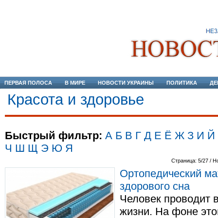
ПЕРВАЯ ПОЛОСА
В МИРЕ
НОВОСТИ УКРАИНЫ
ПОЛИТИКА
ДЕ
Красота и здоровье
Быстрый фильтр:
А
Б
В
Г
Д
Е
Ё
Ж
З
И
Й
Ч
Ш
Щ
Э
Ю
Я
Страница: 5/27 / Н
Ортопедический мат
здорового сна
Человек проводит в
жизни. На фоне это