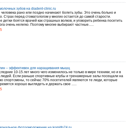
олочных зубов на diadent-clinic.ru
о человека рано или поздно начинают болеть зубы. Это очень больно и
о. Страх перед стоматологом у многих остается до самой старости.
е детки боятся врачей как страшных волков, и уговорить ребенка посетить
га очень нелегко. Поэтому многие выбирают частные......
15
ин – эффективен для наращивания мышц
ледние 10-15 лет много чего изменилось не только в мире техники, но и в
 людей. Если раньше спортивные клубы и тренажерные залы посещали на
ко спортсмены, то сейчас 70% посетителей являются те люди, которые
ремятся хорошо выглядеть и держать свое ......
15
ональное фотоомоложение на komilfo74.ru