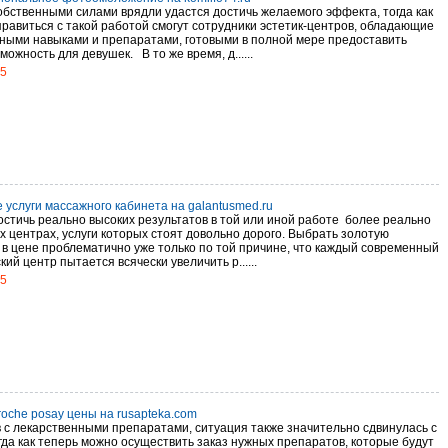
обственными силами врядли удастся достичь желаемого эффекта, тогда как
правиться с такой работой смогут сотрудники эстетик-центров, обладающие
ными навыками и препаратами, готовыми в полной мере предоставить
можность для девушек. В то же время, д......
15
 услуги массажного кабинета на galantusmed.ru
остичь реально высоких результатов в той или иной работе более реально
х центрах, услуги которых стоят довольно дорого. Выбрать золотую
 в цене проблематично уже только по той причине, что каждый современный
ий центр пытается всячески увеличить р......
15
roche posay цены на rusapteka.com
в с лекарственными препаратами, ситуация также значительно сдвинулась с
огда как теперь можно осуществить заказ нужных препаратов, которые будут