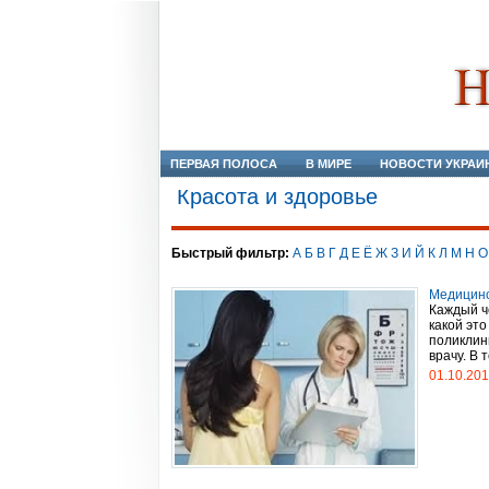
ПЕРВАЯ ПОЛОСА
В МИРЕ
НОВОСТИ УКРАИ
Красота и здоровье
Быстрый фильтр:
А
Б
В
Г
Д
Е
Ё
Ж
З
И
Й
К
Л
М
Н
О
Медицинс
Каждый ч
какой эт
поликлин
врачу. В 
01.10.20