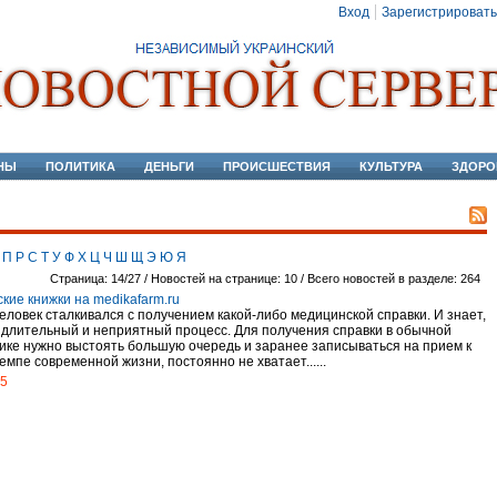
Вход
Зарегистрировать
НЫ
ПОЛИТИКА
ДЕНЬГИ
ПРОИСШЕСТВИЯ
КУЛЬТУРА
ЗДОРО
П
Р
С
Т
У
Ф
Х
Ц
Ч
Ш
Щ
Э
Ю
Я
Страница: 14/27 / Новостей на странице: 10 / Всего новостей в разделе: 264
кие книжки на medikafarm.ru
еловек сталкивался с получением какой-либо медицинской справки. И знает,
о длительный и неприятный процесс. Для получения справки в обычной
ике нужно выстоять большую очередь и заранее записываться на прием к
темпе современной жизни, постоянно не хватает......
15