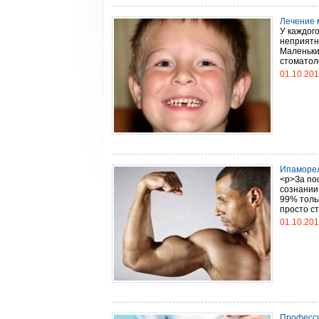
Лечение м
У каждог
неприятн
Маленьки
стоматоло
01.10.20
Ипаморел
<p>За пос
сознании
99% толь
просто ст
01.10.20
Професси