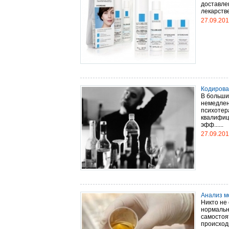
доставлен
лекарстве
27.09.20
Кодирова
В больши
немедлен
психотер
квалифиц
эфф......
27.09.20
Анализ мо
Никто не 
нормальн
самостоя
происходи