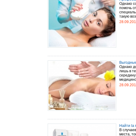
Однако с
помочь с
специаль
такую воз
28.09.20
Выгодные
Однако д
лишь в те
середину
медицинск
28.09.20
Найти la 
В случае
места, т