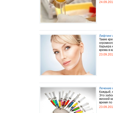
24.09.20
Лифтинг л
Такие кре
огромног
барьера 
крема в к
23.09.20
Лечение 
Каждый, н
Это забо
жизней к
время по 
23.09.20