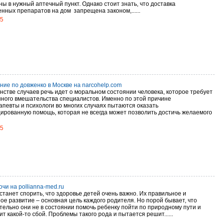
ы в нужный аптечный пункт. Однако стоит знать, что доставка
нных препаратов на дом запрещена законом,......
15
ние по довженко в Москве на narcohelp.com
нстве случаев речь идет о моральном состоянии человека, которое требует
ного вмешательства специалистов. Именно по этой причине
апевты и психологи во многих случаях пытаются оказать
ированную помощь, которая не всегда может позволить достичь желаемого
15
чи на pollianna-med.ru
станет спорить, что здоровье детей очень важно. Их правильное и
ое развитие – основная цель каждого родителя. Но порой бывает, что
тельно они не в состоянии помочь ребенку пойти по природному пути и
т какой-то сбой. Проблемы такого рода и пытается решит......