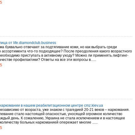
15
ица от life.diamondclub.business
ма буквально отвечают за подтягивание кожи, но как выбрать среди
о ассортимента что-то подходящее? После преодоления какого возрастного
необходимо приступать в активному уходу? Можно ли применять лифтинг-
ачестве профилактики? Ответы на все эти вопросы в......
15
наркомании в нашем реабилитационном центре cmz.kiev.ua
езависимо от возраста, уже знаком с трагедией 20-21 веков – наркомания.
левание стало настоящей опасностью, уносящей огромное количество
аждый день. К сожалению, Украина не стала исключением и в настоящее
количеству больных наркоманией опережает многие ......
15