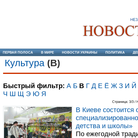
ПЕРВАЯ ПОЛОСА
В МИРЕ
НОВОСТИ УКРАИНЫ
ПОЛИТИКА
ДЕ
Культура
(В)
Быстрый фильтр:
А
Б
В
Г
Д
Е
Ё
Ж
З
И
Й
Ч
Ш
Щ
Э
Ю
Я
Страница: 3/3 / 
В Киеве состоится 
специализированно
детства и школы»
По ежегодной трад