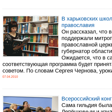
В харьковских школ
православия
Он рассказал, что в
поддержали митроп
православной церк
губернатор област
Ожидается, что в 
соответствующая программа будет приня
советом. По словам Сергея Чернова, уроки .
07.04.2010
Всероссийский кон
Сама гильдия была
Лепёшкиным и изна