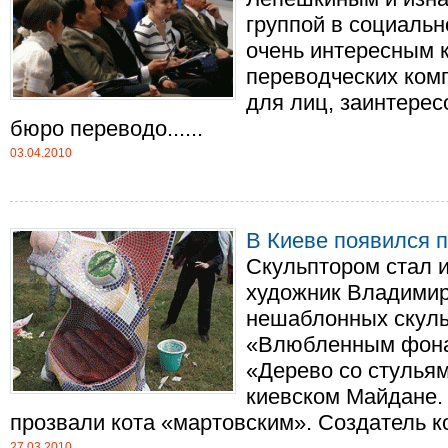
группой в социальн
очень интересным 
переводческих комп
для лиц, заинтере
бюро переводо......
03.04.2010
В Киеве появился п
Скульптором стал 
художник Владимир
нешаблонных скуль
«Влюбленным фона
«Дерево со стулья
киевском Майдане.
прозвали кота «мартовским». Создатель ком
27.03.2010