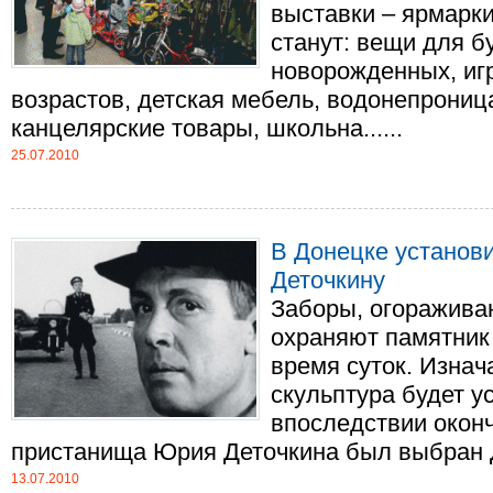
выставки – ярмарк
станут: вещи для 
новорожденных, иг
возрастов, детская мебель, водонепрони
канцелярские товары, школьна......
25.07.2010
В Донецке установ
Деточкину
Заборы, огоражива
охраняют памятник
время суток. Изнач
скульптура будет у
впоследствии окон
пристанища Юрия Деточкина был выбран До
13.07.2010