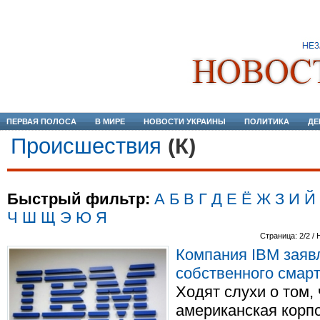
ПЕРВАЯ ПОЛОСА
В МИРЕ
НОВОСТИ УКРАИНЫ
ПОЛИТИКА
ДЕ
Происшествия
(К)
Быстрый фильтр:
А
Б
В
Г
Д
Е
Ё
Ж
З
И
Й
Ч
Ш
Щ
Э
Ю
Я
Страница: 2/2 / 
Компания IBM заяв
собственного смар
Ходят слухи о том,
американская корп