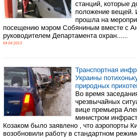
станций, которые 
положение вещей. 
прошла на меропри
посещению мэром Собяниным вместе с Ан
руководителем Департамента охран......
04.04.2013
Транспортная инфр
Украины потихоньку
природных прихоте
Во время заседани
чрезвычайных ситу
вице премьера Але
министром инфрас
Козаком было заявлено , что аэропорты К
возобновили работу в стандартном режиме