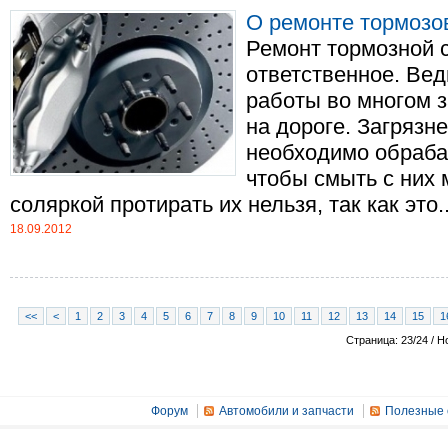
О ремонте тормозо
Ремонт тормозной 
ответственное. Вед
работы во многом 
на дороге. Загрязн
необходимо обраба
чтобы смыть с них 
соляркой протирать их нельзя, так как это...
18.09.2012
<<
<
1
2
3
4
5
6
7
8
9
10
11
12
13
14
15
1
Страница: 23/24 / Н
Форум
Автомобили и запчасти
Полезные 