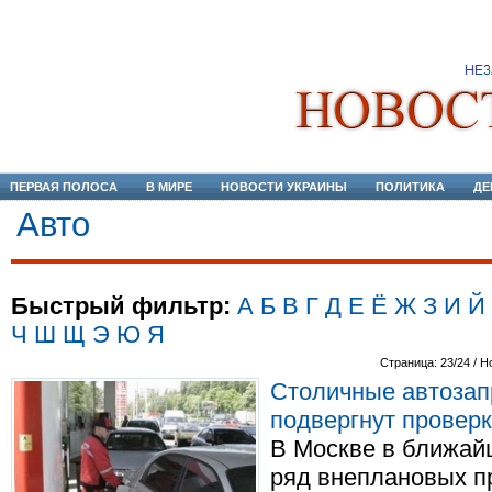
ПЕРВАЯ ПОЛОСА
В МИРЕ
НОВОСТИ УКРАИНЫ
ПОЛИТИКА
ДЕ
Авто
Быстрый фильтр:
А
Б
В
Г
Д
Е
Ё
Ж
З
И
Й
Ч
Ш
Щ
Э
Ю
Я
Страница: 23/24 / Н
Столичные автозап
подвергнут провер
В Москве в ближай
ряд внеплановых п