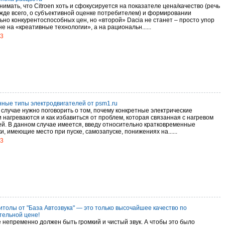
имать, что Citroen хоть и сфокусируется на показателе цена/качество (речь
ежде всего, о субъективной оценке потребителем) и формировании
ьно конкурентоспособных цен, но «второй» Dacia не станет – просто упор
е на «креативные технологии», а на рациональн......
13
ные типы электродвигателей от psm1.ru
 случае нужно поговорить о том, почему конкретные электрические
 нагреваются и как избавиться от проблем, которая связанная с нагревом
ей. В данном случае имеется, введу относительно кратковременные
и, имеющие место при пуске, самозапуске, понижениях на......
13
итолы от "База Автозвука" — это только высочайшее качество по
тельной цене!
 непременно должен быть громкий и чистый звук. А чтобы это было