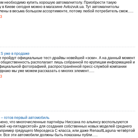
м необходимо купить хорошую автомагнитолу. Приобрести такую
 в Киеве сегодня можно в магазине Avtozvuk.ua. Тут автомагнитолы
лены в весьма большом ассортименте, потому любой потребитель смож......
13
 S уже в продаже
е пройдут официальные тест-драйвы новейшей «эски». А на данный момент
 общественность располагает лишь собранной по крупицам информацией и
фициальной фотографией, распространённой пресс-службой компании
Однако мы уже можем рассказать о многих элемент......
13
50 – готов первый автомобиль
чено, что многочисленные партнёры Ниссана по альянсу воспользуются
ой «ку-пятидесятой» для создания собственных новых моделей среднего
например грядущего Мерседеса C-класса, или даже RenaultLaguna четвёртой
. Все эти автомобили должны быть показаны публи......