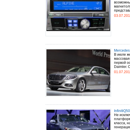
возможны
магнитолу
представ
03.07.20
Mercedes
В июле ж
массовая
первой о
Daimler. 
01.07.20
InfinitiQ
Не исклю
платформ
класса, 
генерации