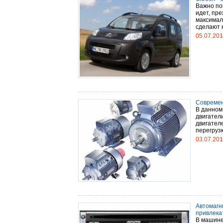
Важно пон
идет, пр
максимал
сделают н
05.07.20
Современ
В данном
двигатели
двигател
перегрузк
03.07.20
Автомагн
привлека
В машине