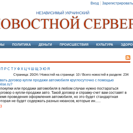
Вход
Зарегистрировать
НЫ
ПОЛИТИКА
ДЕНЬГИ
ПРОИСШЕСТВИЯ
КУЛЬТУРА
ЗДОРО
П
Р
С
Т
У
Ф
Х
Ц
Ч
Ш
Щ
Э
Ю
Я
Страница: 20/24 / Новостей на странице: 10 / Всего новостей в разделе: 234
авать договор купли продажи автомобиля круглосуточно с помощью
lise.ru?
 покупки или продажи автомобиля в любом случае нужно постараться
оговор о купли-продажи авто. Такой договор и справку-счет вам составят в
ремя проведения оформления автомобиля, но это будет стандартная
торая не будет содержать разных нюансов, которые ин......
13