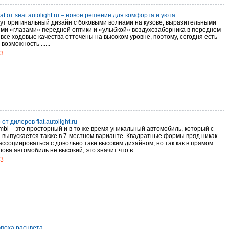
at от seat.autolight.ru – новое решение для комфорта и уюта
ут оригинальный дизайн с боковыми волнами на кузове, выразительными
ми «глазами» передней оптики и «улыбкой» воздухозаборника в переднем
все ходовые качества отточены на высоком уровне, поэтому, сегодня есть
возможность ......
13
 от дилеров fiat.autolight.ru
mbi – это просторный и в то же время уникальный автомобиль, который с
а выпускается также в 7-местном варианте. Квадратные формы вряд никак
ассоциироваться с довольно таки высоким дизайном, но так как в прямом
ова автомобиль не высокий, это значит что в......
13
 эпоха расцвета