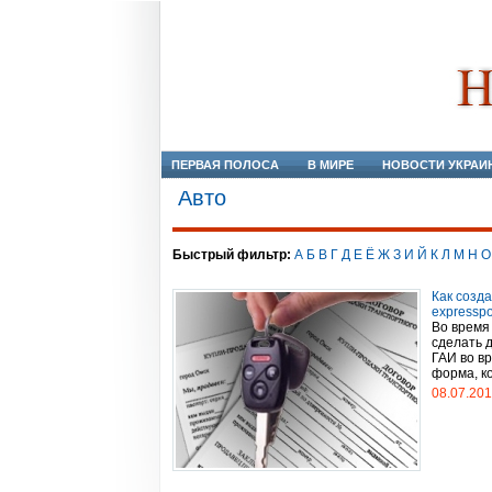
ПЕРВАЯ ПОЛОСА
В МИРЕ
НОВОСТИ УКРАИ
Авто
Быстрый фильтр:
А
Б
В
Г
Д
Е
Ё
Ж
З
И
Й
К
Л
М
Н
О
Как созд
expresspo
Во время
сделать д
ГАИ во в
форма, ко
08.07.20