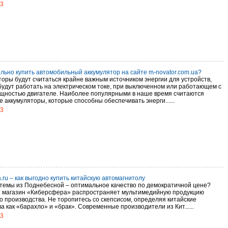
13
ильно купить автомобильный аккумулятор на сайте m-novator.com.ua?
торы будут считаться крайне важным источником энергии для устройств,
будут работать на электрическом токе, при выключенном или работающем с
щностью двигателе. Наиболее популярными в наше время считаются
 аккумуляторы, которые способны обеспечивать энерги......
13
a.ru – как выгодно купить китайскую автомагнитолу
темы из Поднебесной – оптимальное качество по демократичной цене?
 магазин «Киберсфера» распространяет мультимедийную продукцию
го производства. Не торопитесь со скепсисом, определяя китайские
а как «барахло» и «брак». Современные производители из Кит......
13