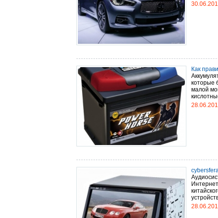
30.06.20
Как прав
Аккумуля
которые 
малой мо
кислотные
28.06.20
cybersfer
Аудиосис
Интернет
китайско
устройств
28.06.20