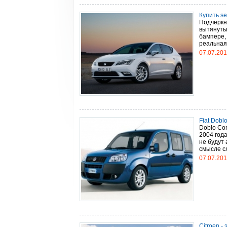
Купить se
Подчеркн
вытянуты
бампере, 
реальная 
07.07.20
Fiat Doblo
Doblo Co
2004 год
не будут 
смысле сл
07.07.20
Citroen -