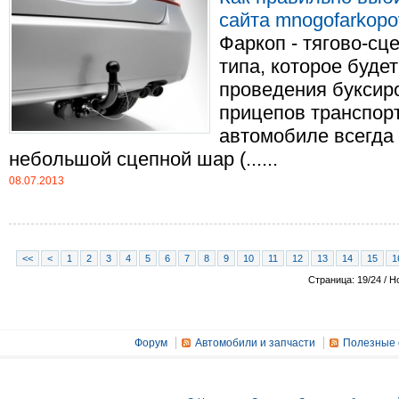
сайта mnogofarkopo
Фаркоп - тягово-сц
типа, которое буде
проведения буксир
прицепов транспор
автомобиле всегда 
небольшой сцепной шар (......
08.07.2013
<<
<
1
2
3
4
5
6
7
8
9
10
11
12
13
14
15
1
Страница: 19/24 / Н
Форум
Автомобили и запчасти
Полезные 