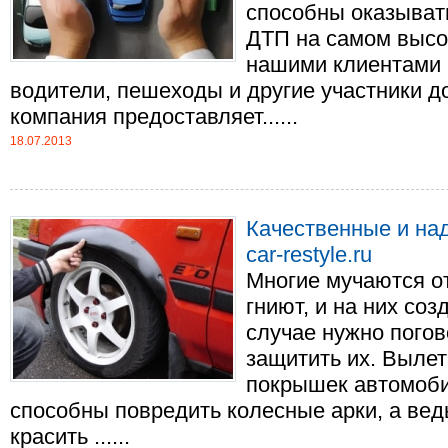
способны оказыват
ДТП на самом высо
нашими клиентами 
водители, пешеходы и другие участники д
компания предоставляет......
18.07.2013
Качественные и на
car-restyle.ru
Многие мучаются от
гниют, и на них со
случае нужно погов
защитить их. Вылет
покрышек автомоби
способны повредить колесные арки, а ведь
красить ......