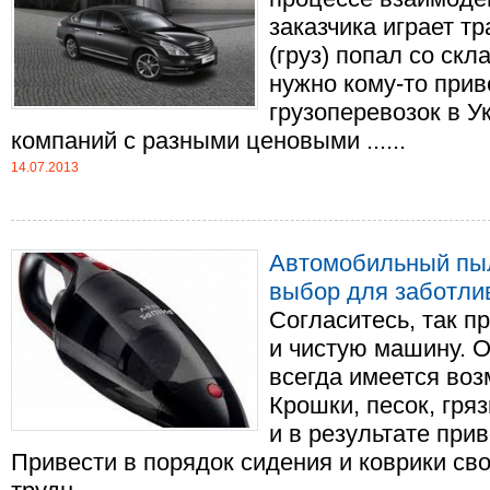
заказчика играет т
(груз) попал со скл
нужно кому-то прив
грузоперевозок в У
компаний с разными ценовыми ......
14.07.2013
Автомобильный пыл
выбор для заботли
Согласитесь, так п
и чистую машину. О
всегда имеется воз
Крошки, песок, гря
и в результате при
Привести в порядок сидения и коврики св