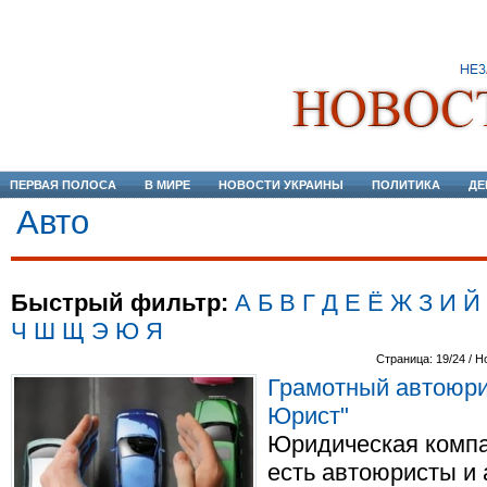
ПЕРВАЯ ПОЛОСА
В МИРЕ
НОВОСТИ УКРАИНЫ
ПОЛИТИКА
ДЕ
Авто
Быстрый фильтр:
А
Б
В
Г
Д
Е
Ё
Ж
З
И
Й
Ч
Ш
Щ
Э
Ю
Я
Страница: 19/24 / Н
Грамотный автоюри
Юрист"
Юридическая компа
есть автоюристы и