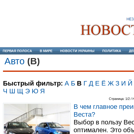
ПЕРВАЯ ПОЛОСА
В МИРЕ
НОВОСТИ УКРАИНЫ
ПОЛИТИКА
ДЕ
Авто
(В)
Быстрый фильтр:
А
Б
В
Г
Д
Е
Ё
Ж
З
И
Й
Ч
Ш
Щ
Э
Ю
Я
Страница: 1/2 / 
В чем главное пре
Веста?
Выбор в пользу Ве
оптимален. Это об