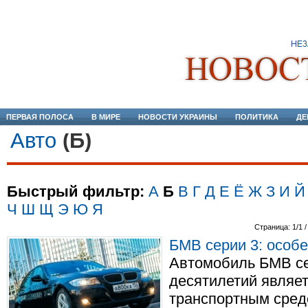
ПЕРВАЯ ПОЛОСА
В МИРЕ
НОВОСТИ УКРАИНЫ
ПОЛИТИКА
ДЕ
Авто
(Б)
Быстрый фильтр:
А
Б
В
Г
Д
Е
Ё
Ж
З
И
Й
Ч
Ш
Щ
Э
Ю
Я
Страница: 1/1 /
БМВ серии 3: особе
Автомобиль БМВ се
десятилетий являе
транспортным сред