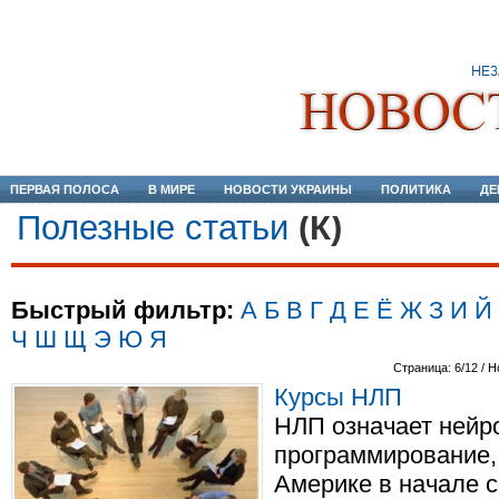
ПЕРВАЯ ПОЛОСА
В МИРЕ
НОВОСТИ УКРАИНЫ
ПОЛИТИКА
ДЕ
Полезные статьи
(К)
Быстрый фильтр:
А
Б
В
Г
Д
Е
Ё
Ж
З
И
Й
Ч
Ш
Щ
Э
Ю
Я
Страница: 6/12 / Н
Курсы НЛП
НЛП означает нейр
программирование,
Америке в начале с