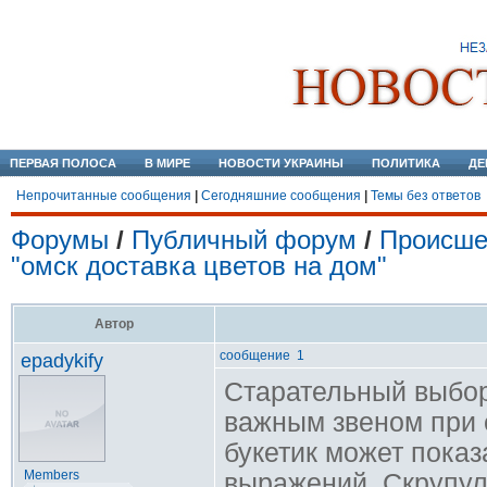
ПЕРВАЯ ПОЛОСА
В МИРЕ
НОВОСТИ УКРАИНЫ
ПОЛИТИКА
ДЕ
Непрочитанные сообщения
|
Сегодняшние сообщения
|
Темы без ответов
Форумы
/
Публичный форум
/
Происше
"омск доставка цветов на дом"
Автор
сообщение 1
epadykify
Старательный выбор
важным звеном при 
букетик может показ
Members
выражений. Скрупул