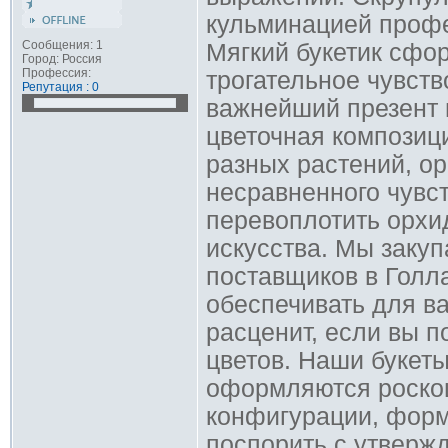
кульминацией профе
Сообщения: 1
Мягкий букетик сфо
Город: Россия
Профессия:
трогательное чувств
Репутация : 0
важнейший презент 
цветочная композиц
разных растений, ор
несравненного чувс
перевоплотить орхи
искусства. Мы заку
поставщиков в Голла
обеспечивать для в
расценит, если вы п
цветов. Наши букеты
оформляются роскош
конфигурации, форм
поспорить с утвержд