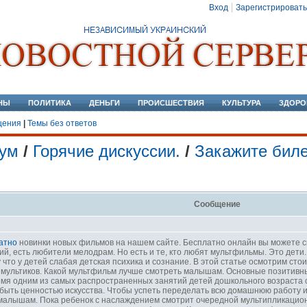
Вход
Зарегистрировать
НЫ
ПОЛИТИКА
ДЕНЬГИ
ПРОИСШЕСТВИЯ
КУЛЬТУРА
ЗДОРО
щения
|
Темы без ответов
ум
/
Горячие дискуссии.
/
Закажите биле
Сообщение
атно
новинки новых фильмов на нашем сайте. Бесплатно онлайн вы можете с
й, есть любители мелодрам. Но есть и те, кто любят мультфильмы. Это дети
что у детей слабая детская психика и сознание. В этой статье осмотрим стои
 мультиков. Какой мультфильм лучше смотреть малышам. Основные позитивн
емя одним из самых распространенных занятий детей дошкольного возраста
быть ценностью искусства. Чтобы успеть переделать всю домашнюю работу и
 малышам. Пока ребенок с наслаждением смотрит очередной мультипликацио