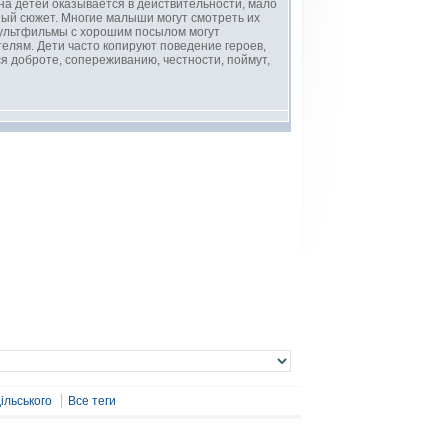
на детей оказывается в действительности, мало
ный сюжет. Многие малыши могут смотреть их
Мультфильмы с хорошим посылом могут
елям. Дети часто копируют поведение героев,
я доброте, сопереживанию, честности, поймут,
ільського
Все теги