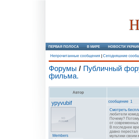
ПЕРВАЯ ПОЛОСА
В МИРЕ
НОВОСТИ УКРАИ
Непрочитанные сообщения
|
Сегодняшние сооб
Форумы
/
Публичный фор
фильма.
Автор
сообщение 1
ypyvubif
Смотреть беспл
любители комеди
Почему? Потому 
от современных
В последнее вр
давно перестал 
Members
мультики своим