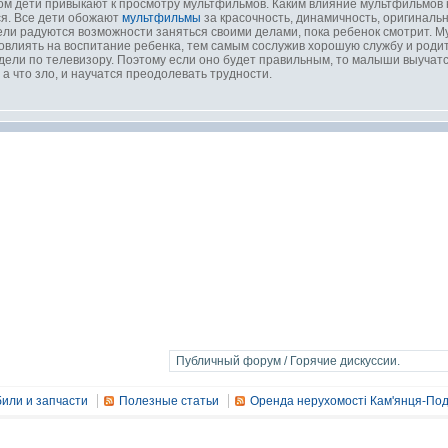
ом дети привыкают к просмотру мультфильмов. Каким влияние мультфильмов 
ся. Все дети обожают
мультфильмы
за красочность, динамичность, оригиналь
ели радуются возможности заняться своими делами, пока ребенок смотрит. 
влиять на воспитание ребенка, тем самым сослужив хорошую службу и родит
дели по телевизору. Поэтому если оно будет правильным, то малыши выучатс
 а что зло, и научатся преодолевать трудности.
или и запчасти
Полезные статьи
Оренда нерухомості Кам'янця-Под