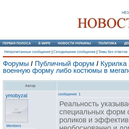
ПЕРВАЯ ПОЛОСА
В МИРЕ
НОВОСТИ УКРАИНЫ
ПОЛИТИКА
ДЕ
Непрочитанные сообщения
|
Сегодняшние сообщения
|
Темы без ответов
Форумы
/
Публичный форум
/
Курилка
военную форму либо костюмы в мегапо
Автор
сообщение 1
ymobyzal
Реальность указывае
специальных форм 
роликов и эффектив
Members
необоснованно и до