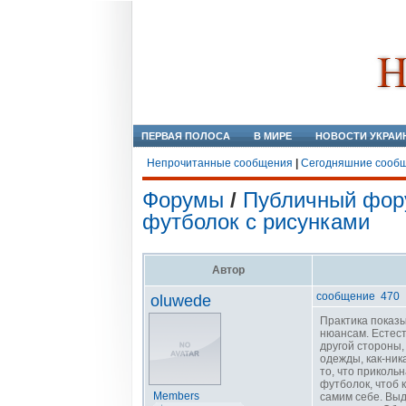
ПЕРВАЯ ПОЛОСА
В МИРЕ
НОВОСТИ УКРАИ
Непрочитанные сообщения
|
Сегодняшние сооб
Форумы
/
Публичный фор
футболок с рисунками
Автор
сообщение 470
oluwede
Практика показы
нюансам. Естест
другой стороны,
одежды, как-ник
то, что приколь
футболок, чтоб 
Members
самим себе. Выд