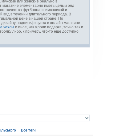
, мужские или женские реально в
ет магазине элементарно иметь целый ряд
го качества футболки с символикой и
 вид в течении длительного периода. В
птимальной цене в нашей стране. По
у дизайну надписи/рисунка в онлайн магазине
е чехлы
и иное, как в роли подарка, точно так и
тболку либо, к примеру, что-то еще доступно
ільського
Все теги