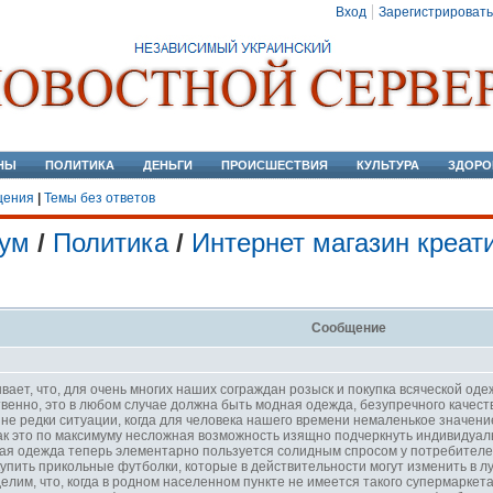
Вход
Зарегистрировать
НЫ
ПОЛИТИКА
ДЕНЬГИ
ПРОИСШЕСТВИЯ
КУЛЬТУРА
ЗДОРО
щения
|
Темы без ответов
ум
/
Политика
/
Интернет магазин креат
Сообщение
вает, что, для очень многих наших сограждан розыск и покупка всяческой о
венно, это в любом случае должна быть модная одежда, безупречного качест
 не редки ситуации, когда для человека нашего времени немаленькое значени
ак это по максимуму несложная возможность изящно подчеркнуть индивидуаль
ная одежда теперь элементарно пользуется солидным спросом у потребителей.
купить прикольные футболки, которые в действительности могут изменить в
елим, что, когда в родном населенном пункте не имеется такого супермаркет