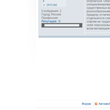
огорчаться. Обу
специализирован
существенных вы
Сообщения: 1
разнообразными
Город: Россия
придачу, отличн
Профессия:
отдельности сле
Репутация : 0
совсем не труд
себе персональн
всем желающим 
Форум
Автомоб