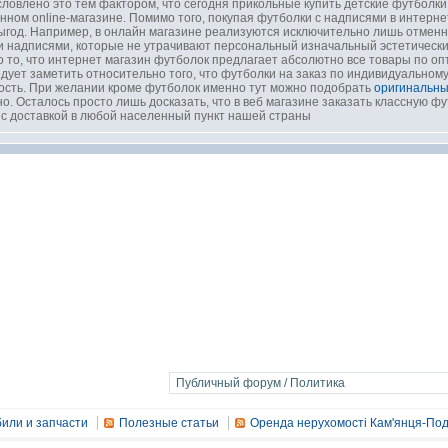
словлено это тем фактором, что сегодня прикольные купить детские футболки
ном online-магазине. Помимо того, покупая футболки с надписями в интерн
год. Например, в онлайн магазине реализуются исключительно лишь отменно
 надписями, которые не утрачивают персональный изначальный эстетический
о то, что интернет магазин футболок предлагает абсолютно все товары по о
дует заметить относительно того, что футболки на заказ по индивидуальном
ность. При желании кроме футболок именно тут можно подобрать
оригинальны
о. Осталось просто лишь досказать, что в веб магазине заказать классную фу
с доставкой в любой населенный пункт нашей страны
или и запчасти
Полезные статьи
Оренда нерухомості Кам'янця-Под